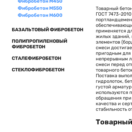
Фибробетон М450
Фибробетон М550
Товарный бетон
ГОСТ 7473-2010
Фибробетон М600
портландцемен
обеспечивающи
БАЗАЛЬТОВЫЙ ФИБРОБЕТОН
применяется д
жилых зданий, 
ПОЛИПРОПИЛЕНОВЫЙ
элементов (бор
ФИБРОБЕТОН
смеси достигае
пригодным для 
СТАЛЕФИБРОБЕТОН
непрерывным ла
смеси перед от
СТЕКЛОФИБРОБЕТОН
товарного бето
Поставка выпол
гидролоток, бе
густой арматур
используются п
обращения при
качества и сер
стабильность о
Товарный 