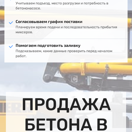
Учитываем подъезд, место разгрузки и потребность в
бетононасосе.
Согласовываем график поставки
Планируем время подачи и последовательность прибытия
миксеров.
Помогаем подготовить заливку
Подсказываем, какие данные проверить перед началом
работ.
ПРОДАЖА
БЕТОНА В