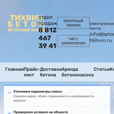
ТИХВИН
отдел
ОБРАТНЫЙ
БЕТОН
продаж
электронна
ЗВОНОК
почта
8 812
БЕТОННЫЙ ЗАВОД
info@beto
467
ЧАТ С
tikhvin.ru
ОПЕРАТОРОМ
39 41
Главная
Прайс-
Доставка
Аренда
Статьи
К
лист
бетона
бетононасоса
Уточняем параметры смеси
Сверяем марку, объём, подвижность и необходимость
добавок.
Проверяем условия на объекте