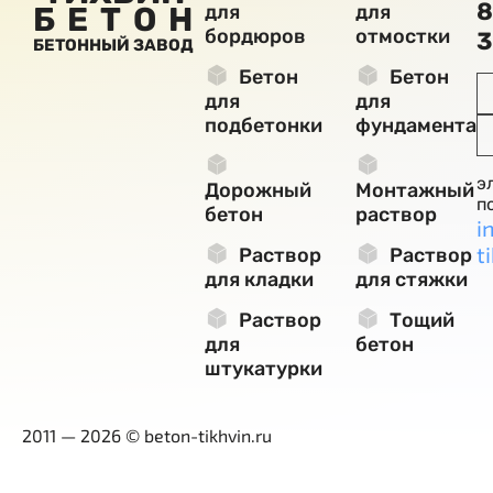
8
БЕТОН
для
для
бордюров
отмостки
3
БЕТОННЫЙ ЗАВОД
Бетон
Бетон
для
для
подбетонки
фундамента
э
Дорожный
Монтажный
п
бетон
раствор
i
t
Раствор
Раствор
для кладки
для стяжки
Раствор
Тощий
для
бетон
штукатурки
2011 — 2026 © beton-tikhvin.ru