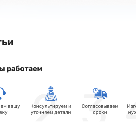
тьи
ы работаем
ем вашу
Консультируем и
Согласовываем
Изг
вку
уточняем детали
сроки
ну